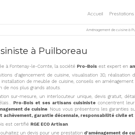
Accueil
Prestations
Aménagement de cuisine à Pui
siniste à Puilboreau
lée à Fontenay-le-Comte, la société
Pro-Bois
est expert en
am
itions d'agencement de cuisine, visualisation 3D, réalisatio
l, installation de meuble de cuisine, conseils en aménagement d
un de nos plus grands atouts.
ation sur-mesure, un interlocuteur unique, devis gratuit, détai
lais...
Pro-Bois et ses artisans cuisiniste
concentrent leur
nagement de cuisine
. Nous vous présentons les garanties s
t achèvement, garantie décennale, responsabilité civile et
is est certifié
RGE ECO Artisan
.
ouhaitez un devis pour une prestation
d'aménagement de cui