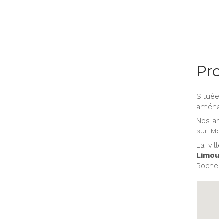
Pro
Située
aména
Nos ar
sur-Me
La vi
Limou
Rochel