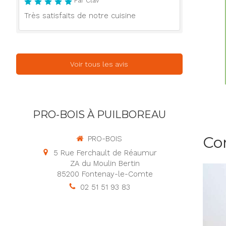
Par Clav
Très satisfaits de notre cuisine
Voir tous les avis
PRO-BOIS À PUILBOREAU
Co
PRO-BOIS
5 Rue Ferchault de Réaumur
ZA du Moulin Bertin
85200
Fontenay-le-Comte
02 51 51 93 83