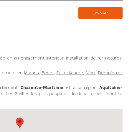
Envoyer
sée en
aménagement intérieur
,
installation de fermetures
,
galement en
Marans
,
Benet
,
Saint-Xandre
,
Niort
,
Dompierre-
partement
Charente-Maritime
et à la région
Aquitaine-
ants. Les 3 villes les plus peuplées du département sont La