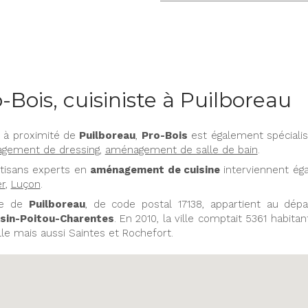
-Bois, cuisiniste à Puilboreau
 à proximité de
Puilboreau
,
Pro-Bois
est également spéciali
gement de dressing
,
aménagement de salle de bain
.
tisans experts en
aménagement de cuisine
interviennent é
r
,
Luçon
.
lle de
Puilboreau
, de code postal 17138, appartient au dé
sin-Poitou-Charentes
. En 2010, la ville comptait 5361 habit
le mais aussi Saintes et Rochefort.