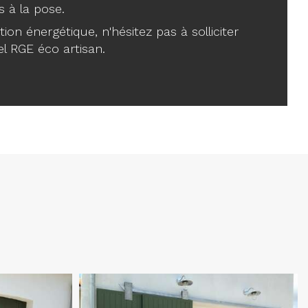
s à la pose.
on énergétique, n'hésitez pas à solliciter
el RGE éco artisan.