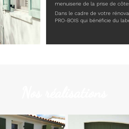
menuiserie de la prise de côte
Dans le cadre de votre rénovati
PRO-BOIS qui bénéficie du lab
Nos réalisations