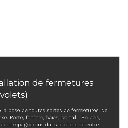
tallation de fermetures
 volets)
 la pose de toutes sortes de fermetures, de
e. Porte, fenêtre, baies, portail... En bois,
 accompagnerons dans le choix de votre